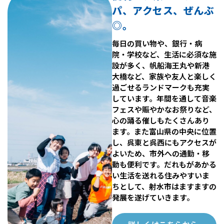
パ、アクセス、ぜんぶ
◎。
毎日の買い物や、銀行・病
院・学校など、生活に必須な施
設が多く、帆船海王丸や新港
大橋など、家族や友人と楽しく
過ごせるランドマークも充実
しています。年間を通して音楽
フェスや賑やかなお祭りなど、
心の踊る催しもたくさんあり
ます。また富山県の中央に位置
し、呉東と呉西にもアクセスが
よいため、市外への通勤・移
動も便利です。だれもがあかる
い生活を送れる住みやすいま
ちとして、射水市はますますの
発展を遂げていきます。