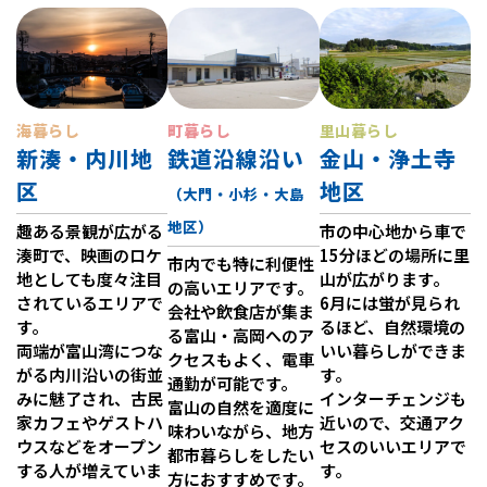
海暮らし
町暮らし
里山暮らし
新湊・内川地
鉄道沿線沿い
金山・浄土寺
区
地区
（大門・小杉・大島
地区）
趣ある景観が広がる
市の中心地から車で
湊町で、映画のロケ
15分ほどの場所に里
市内でも特に利便性
地としても度々注目
山が広がります。
の高いエリアです。
されているエリアで
6月には蛍が見られ
会社や飲食店が集ま
す。
るほど、自然環境の
る富山・高岡へのア
両端が富山湾につな
いい暮らしができま
クセスもよく、電車
がる内川沿いの街並
す。
通勤が可能です。
みに魅了され、古民
インターチェンジも
富山の自然を適度に
家カフェやゲストハ
近いので、交通アク
味わいながら、地方
ウスなどをオープン
セスのいいエリアで
都市暮らしをしたい
する人が増えていま
す。
方におすすめです。