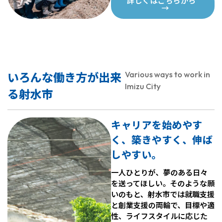
詳しくはこちらから
→
いろんな働き方が出来
Various ways to work in
Imizu City
る射水市
キャリアを始めやす
く、築きやすく、伸ば
しやすい。
一人ひとりが、夢のある日々
を送ってほしい。そのような願
いのもと、射水市では就職支援
と創業支援の両輪で、目標や適
性、ライフスタイルに応じた