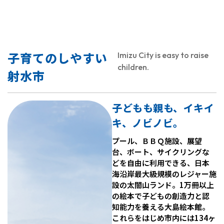
子育てのしやすい
Imizu City is easy to raise
children.
射水市
子どもも親も、イキイ
キ、ノビノビ。
プール、ＢＢＱ施設、展望
台、ボート、サイクリングな
どを自由に利用できる、日本
海沿岸最大級規模のレジャー施
設の太閤山ランド。1万冊以上
の絵本で子どもの創造力と認
知能力を養える大島絵本館。
これらをはじめ市内には134ヶ