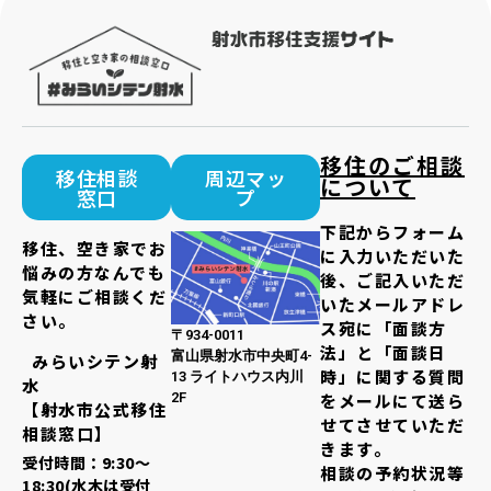
移住のご相談
移住相談
周辺マッ
について
窓口
プ
下記からフォーム
移住、空き家でお
に入力いただいた
悩みの方なんでも
後、ご記入いただ
気軽にご相談くだ
いたメールアドレ
さい。
ス宛に「面談方
〒934-0011
法」と「面談日
富山県射水市中央町4-
みらいシテン射
時」に関する質問
13 ライトハウス内川
水
2F
をメールにて送ら
【射水市公式移住
せてさせていただ
相談窓口】
きます。
受付時間：9:30～
相談の予約状況等
18:30(水木は受付