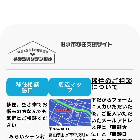
移住のご相談
移住相談
周辺マッ
について
窓口
プ
下記からフォーム
移住、空き家でお
に入力いただいた
悩みの方なんでも
後、ご記入いただ
気軽にご相談くだ
いたメールアドレ
さい。
ス宛に「面談方
〒934-0011
法」と「面談日
富山県射水市中央町4-
みらいシテン射