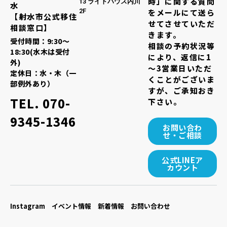
時」に関する質問
13 ライトハウス内川
水
2F
をメールにて送ら
【射水市公式移住
せてさせていただ
相談窓口】
きます。
受付時間：9:30～
相談の予約状況等
18:30(水木は受付
により、返信に1
外)
～3営業日いただ
定休日：水・木（一
くことがございま
部例外あり）
すが、ご承知おき
TEL. 070-
下さい。
9345-1346
お問い合わ
せ・ご相談
公式LINEア
カウント
Instagram
イベント情報
新着情報
お問い合わせ