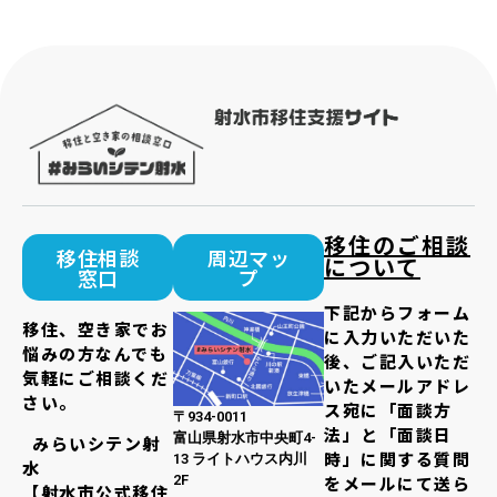
移住のご相談
移住相談
周辺マッ
について
窓口
プ
下記からフォーム
移住、空き家でお
に入力いただいた
悩みの方なんでも
後、ご記入いただ
気軽にご相談くだ
いたメールアドレ
さい。
ス宛に「面談方
〒934-0011
法」と「面談日
富山県射水市中央町4-
みらいシテン射
時」に関する質問
13 ライトハウス内川
水
2F
をメールにて送ら
【射水市公式移住