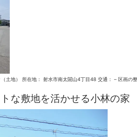
27.38㎡（土地） 所在地： 射水市南太閤山4丁目48 交通： –
パクトな敷地を活かせる小林の家