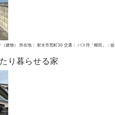
48.84㎡（建物） 所在地： 射水市荒町30 交通： バス停「櫛田
ゆったり暮らせる家