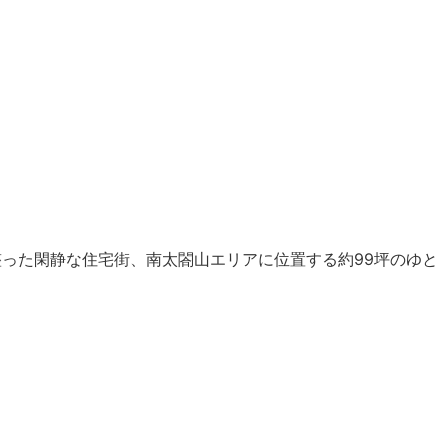
 区画の整った閑静な住宅街、南太閤山エリアに位置する約99坪のゆと