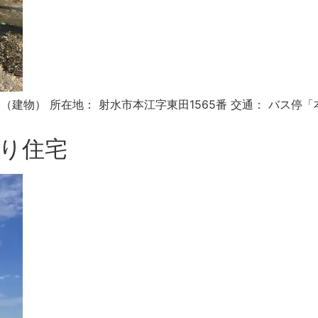
13.83㎡（建物） 所在地： 射水市本江字東田1565番 交通： 
とり住宅