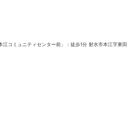
バス停「本江コミュニティセンター前」：徒歩1分 射水市本江字東田