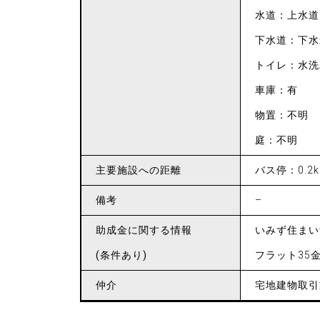
水道：上水道
下水道：下水
トイレ：水洗
車庫：有
物置：不明
庭：不明
主要施設
への距離
バス停：0.2
備考
–
助成金に
関する
情報
いみず住まい
(条件あり)
フラット35
仲介
宅地建物取引