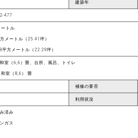
建築年
-477
方メートル
平方メートル（25.41坪）
.68平方メートル（22.29坪）
和室（6,6）畳、台所、風呂、トイレ
和室（8,6） 畳
補修の
要否
利用状況
み済み
ンガス