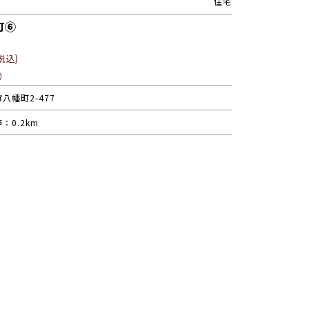
住宅
町⑥
税込)
）
八幡町2-477
：0.2km