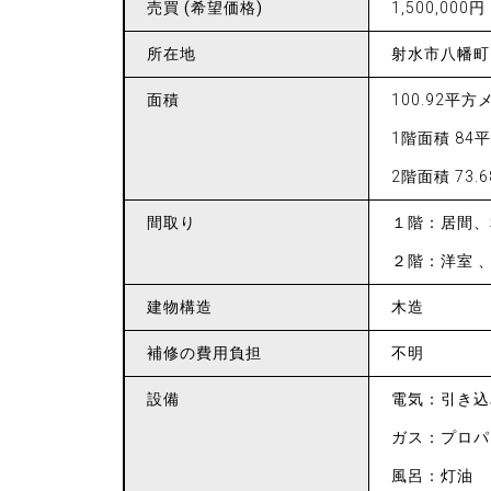
売買
(希望価格)
1,500,000円
所在地
射水市八幡町2
面積
100.92平
1階面積 84
2階面積 73
間取り
１階：居間、
２階：洋室 、
建物構造
木造
補修の
費用負担
不明
設備
電気：引き込
ガス：プロパ
風呂：灯油