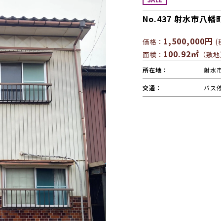
No.437 射水市八幡
1
,500,000円
価格：
(
100.92㎡
面積：
（敷地
所在地：
射水市
交通：
バス停