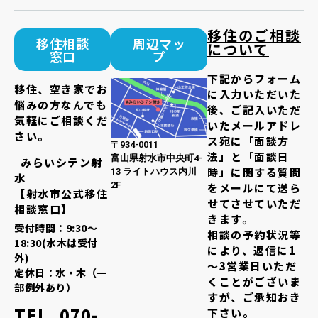
移住のご相談
移住相談
周辺マッ
について
窓口
プ
下記からフォーム
移住、空き家でお
に入力いただいた
悩みの方なんでも
後、ご記入いただ
気軽にご相談くだ
いたメールアドレ
さい。
ス宛に「面談方
〒934-0011
法」と「面談日
富山県射水市中央町4-
みらいシテン射
時」に関する質問
13 ライトハウス内川
水
2F
をメールにて送ら
【射水市公式移住
せてさせていただ
相談窓口】
きます。
受付時間：9:30～
相談の予約状況等
18:30(水木は受付
により、返信に1
外)
～3営業日いただ
定休日：水・木（一
くことがございま
部例外あり）
すが、ご承知おき
TEL. 070-
下さい。