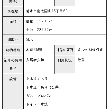
価格)
射水市南太閤山15丁目58
所在地
建物：139.11㎡
面積
土地：286.72㎡
5DK
間取り
木造2階建
多少の補修必要
建物構造
補修の
要否
入居者負担
放置
補修の
費用
利用状況
負担
上水道：あり
設備
下水道：あり（公共）
ガス：プロパン
トイレ：水洗