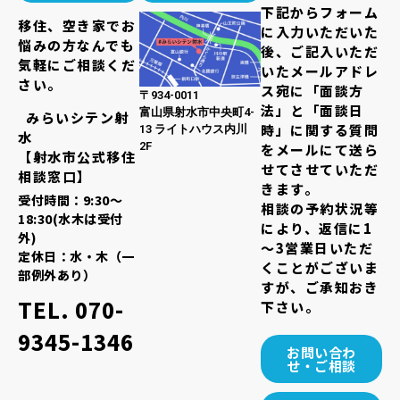
下記からフォーム
移住、空き家でお
に入力いただいた
悩みの方なんでも
後、ご記入いただ
気軽にご相談くだ
いたメールアドレ
さい。
ス宛に「面談方
〒934-0011
法」と「面談日
富山県射水市中央町4-
みらいシテン射
時」に関する質問
13 ライトハウス内川
水
2F
をメールにて送ら
【射水市公式移住
せてさせていただ
相談窓口】
きます。
受付時間：9:30～
相談の予約状況等
18:30(水木は受付
により、返信に1
外)
～3営業日いただ
定休日：水・木（一
くことがございま
部例外あり）
すが、ご承知おき
TEL. 070-
下さい。
9345-1346
お問い合わ
せ・ご相談