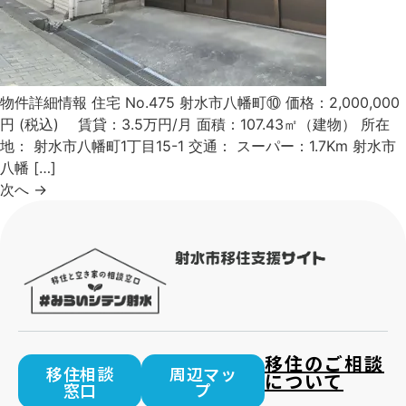
物件詳細情報 住宅 No.475 射水市八幡町⑩ 価格：2,000,000
円 (税込) 賃貸：3.5万円/月 面積：107.43㎡（建物） 所在
地： 射水市八幡町1丁目15-1 交通： スーパー：1.7Km 射水市
八幡 […]
次へ
→
移住のご相談
移住相談
周辺マッ
について
窓口
プ