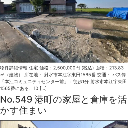
物件詳細情報 住宅 価格：2,500,000円 (税込) 面積：213.83
㎡（建物） 所在地： 射水市本江字東田1565番 交通： バス停
「本江コミュニティセンター前」：徒歩1分 射水市本江字東田
1565番にある、10 […]
No.549 港町の家屋と倉庫を活
かす住まい