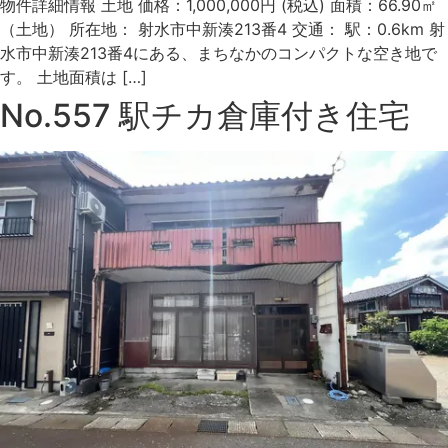
物件詳細情報 土地 価格：1,000,000円 (税込) 面積：66.90㎡
（土地） 所在地： 射水市中新湊213番4 交通： 駅：0.6km 射
水市中新湊213番4にある、まちなかのコンパクトな空き地で
す。 土地面積は […]
No.557 駅チカ倉庫付き住宅