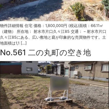
物件詳細情報 住宅 価格：1,800,000円 (税込)面積：66.11㎡
（建物） 所在地： 射水市片口久々江85 交通： – 射水市片口
久々江85にある、広い敷地と庭が印象的な売買物件です。土
地面積は1,1 […]
No.561 二の丸町の空き地